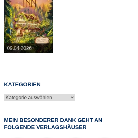
25.03.2026
09.04.2026
20.05.2026
10.06.2026
13.08.2026
KATEGORIEN
Kategorien
MEIN BESONDERER DANK GEHT AN
FOLGENDE VERLAGSHÄUSER