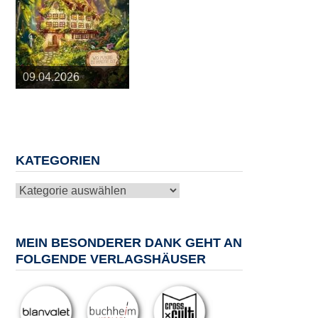
25.03.2026
09.04.2026
20.05.2026
10.06.2026
13.08.2026
KATEGORIEN
Kategorien
MEIN BESONDERER DANK GEHT AN
FOLGENDE VERLAGSHÄUSER