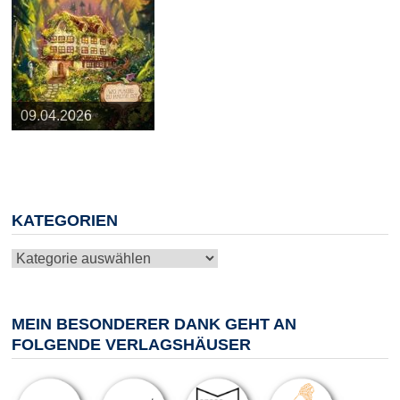
25.03.2026
09.04.2026
20.05.2026
10.06.2026
13.08.2026
KATEGORIEN
Kategorien
MEIN BESONDERER DANK GEHT AN
FOLGENDE VERLAGSHÄUSER