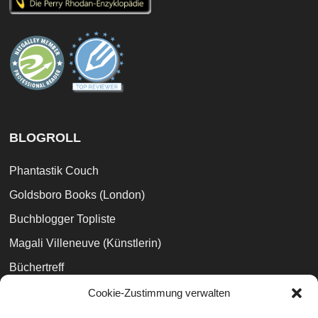
BLOGROLL
Phantastik Couch
Goldsboro Books (London)
Buchblogger Topliste
Magali Villeneuve (Künstlerin)
Büchertreff
EasyPeasyBooks
Cookie-Zustimmung verwalten
Zeilenauslese