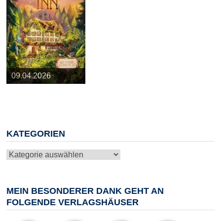
25.03.2026
09.04.2026
20.05.2026
10.06.2026
13.08.2026
KATEGORIEN
Kategorien
MEIN BESONDERER DANK GEHT AN
FOLGENDE VERLAGSHÄUSER