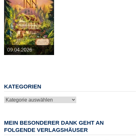
25.03.2026
09.04.2026
20.05.2026
10.06.2026
13.08.2026
KATEGORIEN
Kategorien
MEIN BESONDERER DANK GEHT AN
FOLGENDE VERLAGSHÄUSER