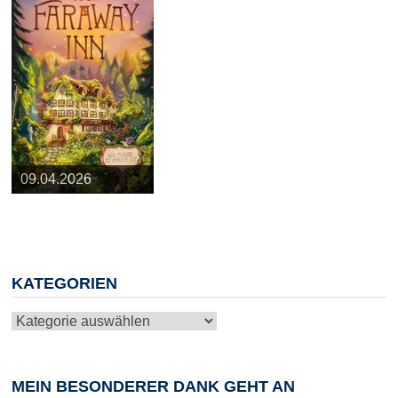
25.03.2026
09.04.2026
20.05.2026
10.06.2026
13.08.2026
KATEGORIEN
Kategorien
MEIN BESONDERER DANK GEHT AN