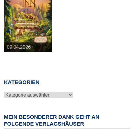
25.03.2026
09.04.2026
20.05.2026
10.06.2026
13.08.2026
KATEGORIEN
Kategorien
MEIN BESONDERER DANK GEHT AN
FOLGENDE VERLAGSHÄUSER