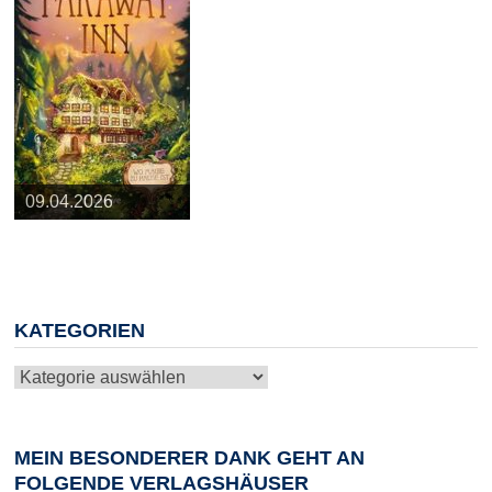
25.03.2026
09.04.2026
20.05.2026
10.06.2026
13.08.2026
KATEGORIEN
Kategorien
MEIN BESONDERER DANK GEHT AN
FOLGENDE VERLAGSHÄUSER