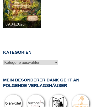
25.03.2026
09.04.2026
20.05.2026
10.06.2026
13.08.2026
KATEGORIEN
Kategorien
MEIN BESONDERER DANK GEHT AN
FOLGENDE VERLAGSHÄUSER