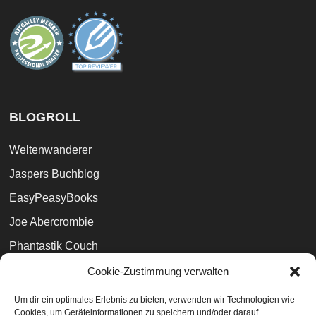
BLOGROLL
Weltenwanderer
Jaspers Buchblog
EasyPeasyBooks
Joe Abercrombie
Phantastik Couch
Lesemagie
Cookie-Zustimmung verwalten
Marc Simonetti (Künstler)
Um dir ein optimales Erlebnis zu bieten, verwenden wir Technologien wie
Cookies, um Geräteinformationen zu speichern und/oder darauf