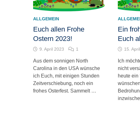
ALLGEMEIN
ALLGEME
Euch allen Frohe
Ein fro
Ostern 2023!
Euch al
9. April 2023
1
15. Apri
Aus dem sonnigen North
Ich möcht
Carolina in den USA wünsche
nicht ver
ich Euch, mit einigen Stunden
heute ein 
Zeitverschiebung, noch ein
wünschen
frohes Osterfest. Sammelt …
Bedrohun
inzwisch