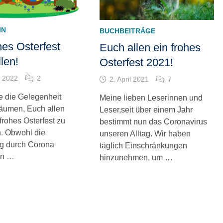
IN
BUCHBEITRÄGE
hes Osterfest
Euch allen ein frohes
len!
Osterfest 2021!
l 2022
2
2. April 2021
7
e die Gelegenheit
Meine lieben Leserinnen und
säumen, Euch allen
Leser,seit über einem Jahr
frohes Osterfest zu
bestimmt nun das Coronavirus
. Obwohl die
unseren Alltag. Wir haben
g durch Corona
täglich Einschränkungen
en …
hinzunehmen, um …