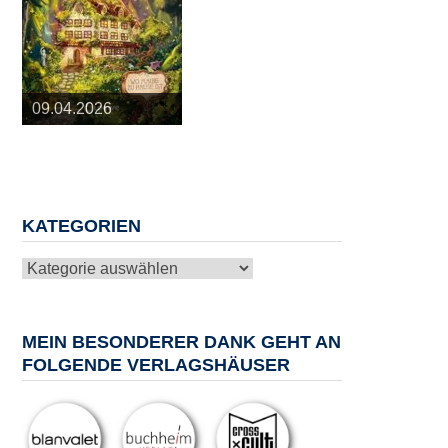
25.03.2026
09.04.2026
20.05.2026
10.06.2026
13.08.2026
KATEGORIEN
Kategorien
MEIN BESONDERER DANK GEHT AN
FOLGENDE VERLAGSHÄUSER