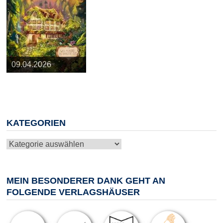
25.03.2026
09.04.2026
20.05.2026
10.06.2026
13.08.2026
KATEGORIEN
Kategorien
MEIN BESONDERER DANK GEHT AN
FOLGENDE VERLAGSHÄUSER