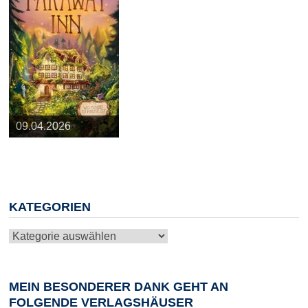
25.03.2026
09.04.2026
20.05.2026
10.06.2026
13.08.2026
KATEGORIEN
Kategorien
MEIN BESONDERER DANK GEHT AN
FOLGENDE VERLAGSHÄUSER