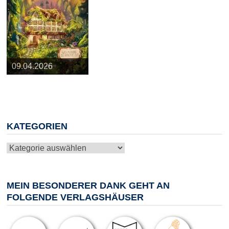
25.03.2026
09.04.2026
20.05.2026
10.06.2026
13.08.2026
KATEGORIEN
Kategorien
MEIN BESONDERER DANK GEHT AN
FOLGENDE VERLAGSHÄUSER