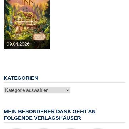
25.03.2026
09.04.2026
20.05.2026
10.06.2026
13.08.2026
KATEGORIEN
Kategorien
MEIN BESONDERER DANK GEHT AN
FOLGENDE VERLAGSHÄUSER