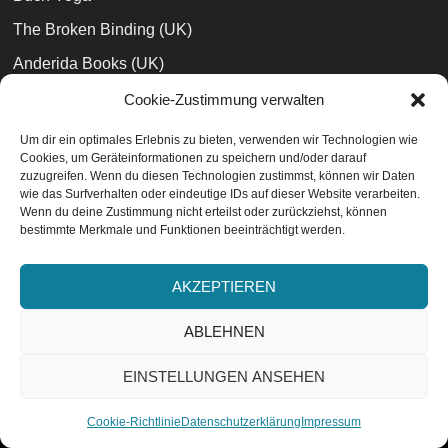
The Broken Binding (UK)
Anderida Books (UK)
EasyPeasyBooks
Cookie-Zustimmung verwalten
Jaspers Buchblog
Um dir ein optimales Erlebnis zu bieten, verwenden wir Technologien wie
Cookies, um Geräteinformationen zu speichern und/oder darauf
Buchblogger Topliste
zuzugreifen. Wenn du diesen Technologien zustimmst, können wir Daten
wie das Surfverhalten oder eindeutige IDs auf dieser Website verarbeiten.
Wenn du deine Zustimmung nicht erteilst oder zurückziehst, können
bestimmte Merkmale und Funktionen beeinträchtigt werden.
Datenschutzvereinbarungen
EU-Cookie-Richtlinie
AKZEPTIEREN
Impressum
ABLEHNEN
EINSTELLUNGEN ANSEHEN
ABONNIEREN
V2.3 - © 2014-2026 Bücher wie Sterne. Literaturblog.
Cookie-Richtlinie
Datenschutzerklärung
Impressum