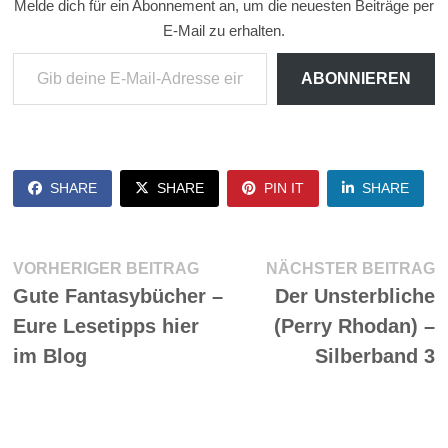
Melde dich für ein Abonnement an, um die neuesten Beiträge per
E-Mail zu erhalten.
Gib deine E-Mail-Adresse ein ...
ABONNIEREN
SHARE
SHARE
PIN IT
SHARE
Beitragsnavigation
Vorheriger
N
VORHERIGER BEITRAG
NÄCHSTER BEITRAG
Beitrag:
Be
Gute Fantasybücher –
Der Unsterbliche
Eure Lesetipps hier
(Perry Rhodan) –
im Blog
Silberband 3