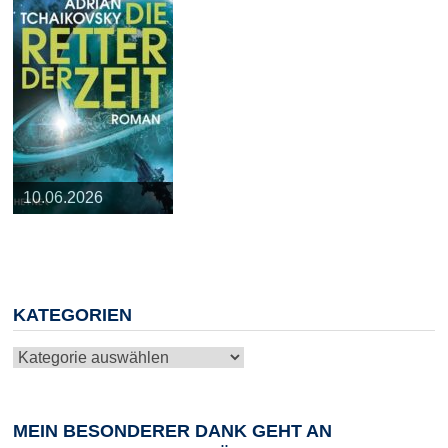
25.03.2026
09.04.2026
20.05.2026
10.06.2026
13.08.2026
KATEGORIEN
Kategorien
MEIN BESONDERER DANK GEHT AN