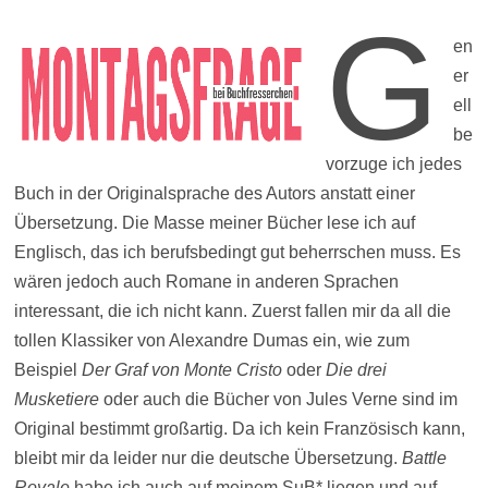
G
en
er
ell
be
vorzuge ich jedes
Buch in der Originalsprache des Autors anstatt einer
Übersetzung. Die Masse meiner Bücher lese ich auf
Englisch, das ich berufsbedingt gut beherrschen muss. Es
wären jedoch auch Romane in anderen Sprachen
interessant, die ich nicht kann. Zuerst fallen mir da all die
tollen Klassiker von Alexandre Dumas ein, wie zum
Beispiel
Der Graf von Monte Cristo
oder
Die drei
Musketiere
oder auch die Bücher von Jules Verne sind im
Original bestimmt großartig. Da ich kein Französisch kann,
bleibt mir da leider nur die deutsche Übersetzung.
Battle
Royale
habe ich auch auf meinem SuB* liegen und auf