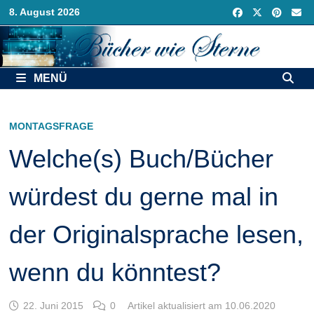
Zurück
8. August 2026
zum
Inhalt
MENÜ
MONTAGSFRAGE
Welche(s) Buch/Bücher
würdest du gerne mal in
der Originalsprache lesen,
wenn du könntest?
22. Juni 2015
0
Artikel aktualisiert am 10.06.2020