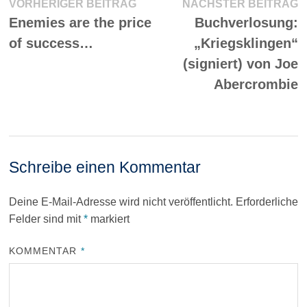
Beitragsnavigation
Vorheriger
N
VORHERIGER BEITRAG
NÄCHSTER BEITRAG
Beitrag:
Be
Enemies are the price
Buchverlosung:
of success…
„Kriegsklingen“
(signiert) von Joe
Abercrombie
Schreibe einen Kommentar
Deine E-Mail-Adresse wird nicht veröffentlicht.
Erforderliche
Felder sind mit
*
markiert
KOMMENTAR
*