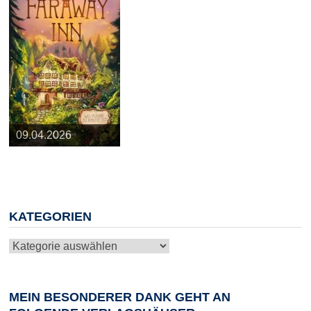
25.03.2026
09.04.2026
20.05.2026
10.06.2026
13.08.2026
KATEGORIEN
Kategorien
MEIN BESONDERER DANK GEHT AN