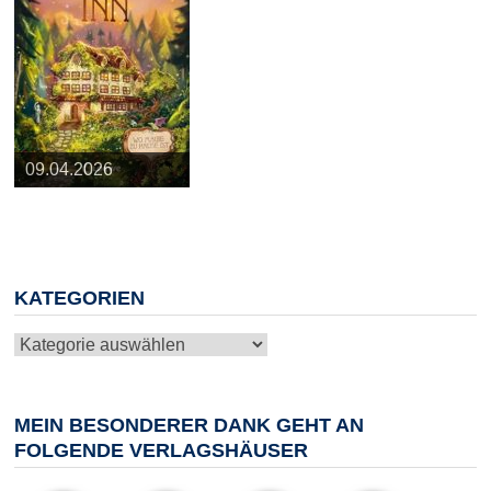
25.03.2026
09.04.2026
20.05.2026
10.06.2026
13.08.2026
KATEGORIEN
Kategorien
MEIN BESONDERER DANK GEHT AN
FOLGENDE VERLAGSHÄUSER