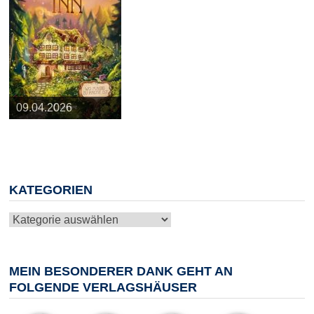
25.03.2026
09.04.2026
20.05.2026
10.06.2026
13.08.2026
KATEGORIEN
Kategorien
MEIN BESONDERER DANK GEHT AN
FOLGENDE VERLAGSHÄUSER