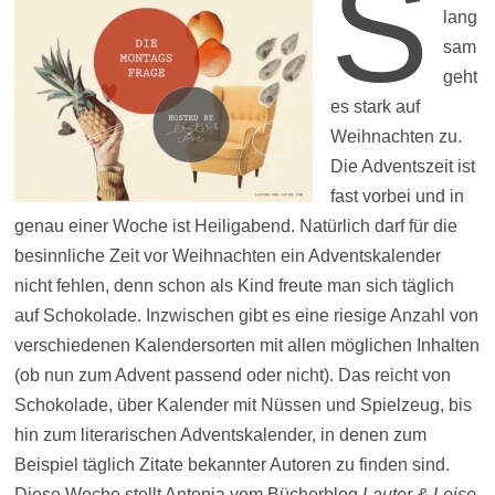
S
lang
sam
geht
es stark auf
Weihnachten zu.
Die Adventszeit ist
fast vorbei und in
genau einer Woche ist Heiligabend. Natürlich darf für die
besinnliche Zeit vor Weihnachten ein Adventskalender
nicht fehlen, denn schon als Kind freute man sich täglich
auf Schokolade. Inzwischen gibt es eine riesige Anzahl von
verschiedenen Kalendersorten mit allen möglichen Inhalten
(ob nun zum Advent passend oder nicht). Das reicht von
Schokolade, über Kalender mit Nüssen und Spielzeug, bis
hin zum literarischen Adventskalender, in denen zum
Beispiel täglich Zitate bekannter Autoren zu finden sind.
Diese Woche stellt Antonia vom Bücherblog
Lauter & Leise