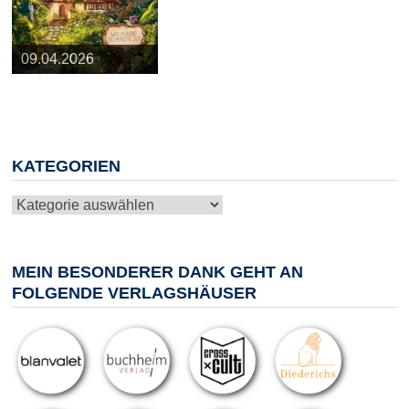
25.03.2026
09.04.2026
20.05.2026
10.06.2026
13.08.2026
KATEGORIEN
Kategorien
MEIN BESONDERER DANK GEHT AN
FOLGENDE VERLAGSHÄUSER