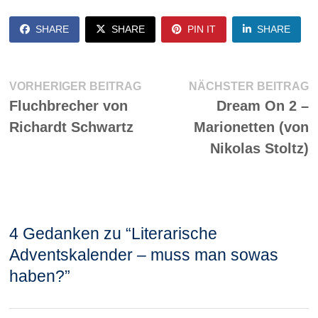
SHARE
SHARE
PIN IT
SHARE
Beitragsnavigation
Vorheriger
N
VORHERIGER BEITRAG
NÄCHSTER BEITRAG
Beitrag:
Be
Fluchbrecher von
Dream On 2 –
Richardt Schwartz
Marionetten (von
Nikolas Stoltz)
4 Gedanken zu “
Literarische
Adventskalender – muss man sowas
haben?
”