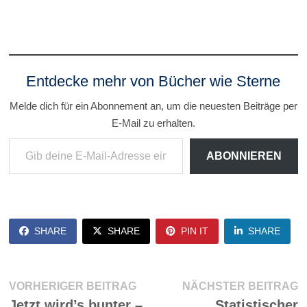
Entdecke mehr von Bücher wie Sterne
Melde dich für ein Abonnement an, um die neuesten Beiträge per
E-Mail zu erhalten.
Gib deine E-Mail-Adresse ein ...
ABONNIEREN
SHARE
SHARE
PIN IT
SHARE
Beitragsnavigation
Vorheriger
N
VORHERIGER BEITRAG
NÄCHSTER BEITRAG
Beitrag:
Be
Jetzt wird’s bunter –
Statistischer