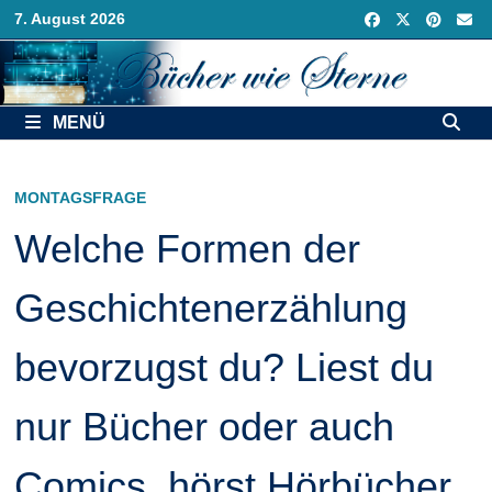
Zurück
7. August 2026
zum
Inhalt
MENÜ
MONTAGSFRAGE
Welche Formen der
Geschichtenerzählung
bevorzugst du? Liest du
nur Bücher oder auch
Comics, hörst Hörbücher