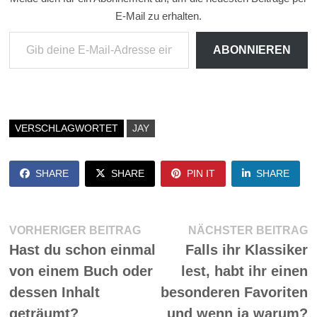
E-Mail zu erhalten.
Gib deine E-Mail-Adresse ein ...
ABONNIEREN
VERSCHLAGWORTET
JAY
SHARE
SHARE
PIN IT
SHARE
Beitragsnavigation
Vorheriger
N
VORHERIGER BEITRAG
NÄCHSTER BEITRAG
Beitrag:
Be
Hast du schon einmal
Falls ihr Klassiker
von einem Buch oder
lest, habt ihr einen
dessen Inhalt
besonderen Favoriten
geträumt?
und wenn ja warum?