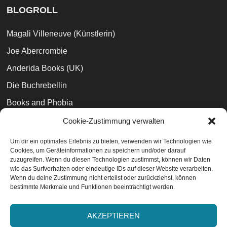
BLOGROLL
Magali Villeneuve (Künstlerin)
Joe Abercrombie
Anderida Books (UK)
Die Buchrebellin
Books and Phobia
Buchblogger Topliste
Cookie-Zustimmung verwalten
Marc Simonetti (Künstler)
Um dir ein optimales Erlebnis zu bieten, verwenden wir Technologien wie
Cookies, um Geräteinformationen zu speichern und/oder darauf
Grim Oak Press (USA)
zuzugreifen. Wenn du diesen Technologien zustimmst, können wir Daten
wie das Surfverhalten oder eindeutige IDs auf dieser Website verarbeiten.
Wenn du deine Zustimmung nicht erteilst oder zurückziehst, können
bestimmte Merkmale und Funktionen beeinträchtigt werden.
Datenschutzvereinbarungen
EU-Cookie-Richtlinie
AKZEPTIEREN
Impressum