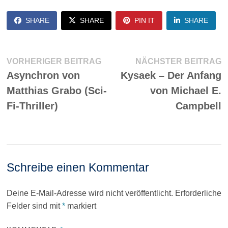
SHARE
SHARE
PIN IT
SHARE
Beitragsnavigation
Vorheriger
N
VORHERIGER BEITRAG
NÄCHSTER BEITRAG
Beitrag:
Be
Asynchron von
Kysaek – Der Anfang
Matthias Grabo (Sci-
von Michael E.
Fi-Thriller)
Campbell
Schreibe einen Kommentar
Deine E-Mail-Adresse wird nicht veröffentlicht.
Erforderliche
Felder sind mit
*
markiert